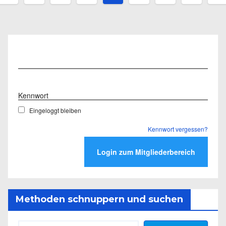
der
Beiträge
Benutzername
Kennwort
Eingeloggt bleiben
Kennwort vergessen?
Methoden schnuppern und suchen