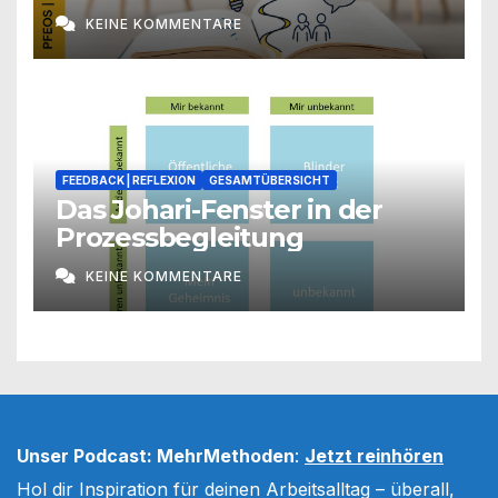
KEINE KOMMENTARE
FEEDBACK | REFLEXION
GESAMTÜBERSICHT
Das Johari-Fenster in der
Prozessbegleitung
KEINE KOMMENTARE
Unser Podcast: MehrMethoden
:
Jetzt reinhören
Hol dir Inspiration für deinen Arbeitsalltag – überall,