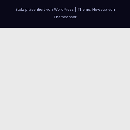
Stolz präsentiert von WordPress
|
Theme:
Newsup
von
Themeansar