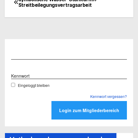
Beitragsnavigation
Streitbeilegungsvertragsarbeit
Benutzername
Kennwort
Eingeloggt bleiben
Kennwort vergessen?