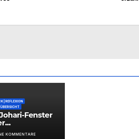
K | REFLEXION
ÜBERSICHT
Johari-Fenster
er
zessbegleitung
INE KOMMENTARE