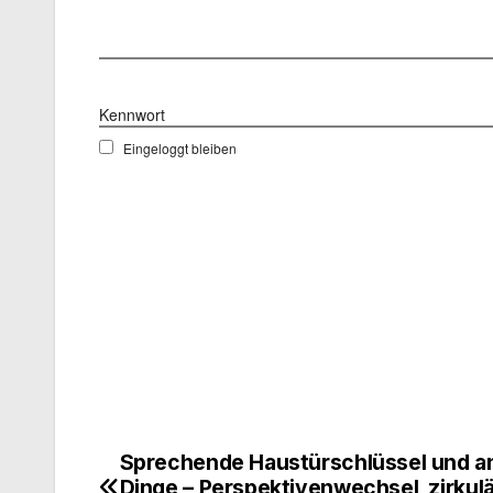
Benutzername
Kennwort
Eingeloggt bleiben
Sprechende Haustürschlüssel und a
Beitragsnavigation
Dinge – Perspektivenwechsel, zirkul