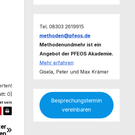
Tel. 08303 2619915
methoden@pfeos.de
Methodenundmehr ist ein
Angebot der PFEOS Akademie.
Mehr erfahren
Gisela, Peter und Max Krämer
erten!
tt:
0
]
Besprechungstermin
t sein
vereinbaren
ter
len