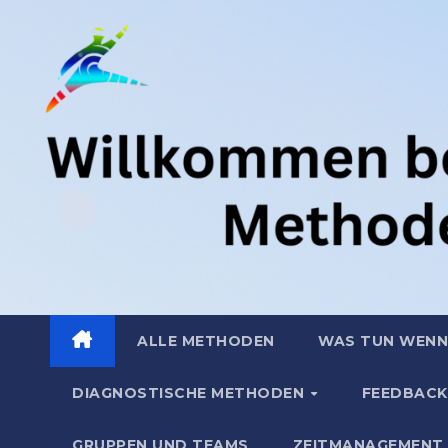
Zum
.
Inhalt
springen
ALLE METHODEN
WAS TUN WENN
DIAGNOSTISCHE METHODEN
FEEDBACK
GRUPPEN UND TEAMS
ZEITMANAGEMENT