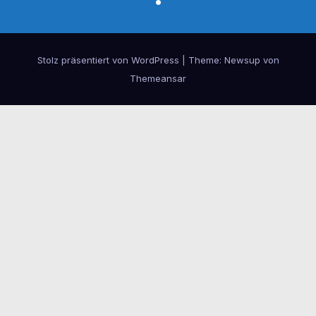
Stolz präsentiert von WordPress
|
Theme:
Newsup
von
Themeansar