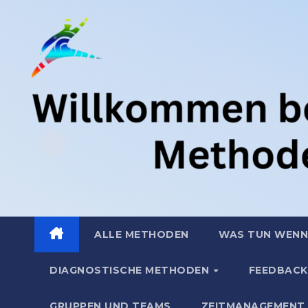
Zum
.
Inhalt
springen
ALLE METHODEN
WAS TUN WENN
DIAGNOSTISCHE METHODEN
FEEDBACK
GRUPPEN UND TEAMS
ZEITMANAGEMENT