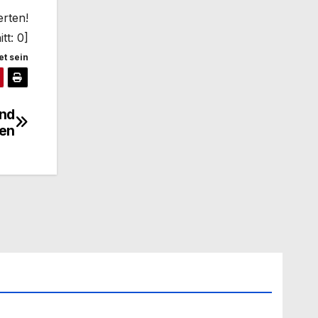
erten!
tt:
0
]
t sein
und
ren