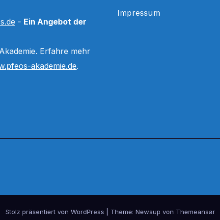
Impressum
s.de
-
Ein Angebot der
 Akademie. Erfahre mehr
.pfeos-akademie.de
.
Stolz präsentiert von WordPress
|
Theme:
Newsup
von
Themeansar