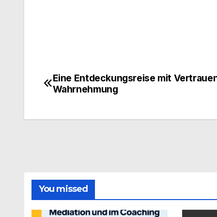
Eine Entdeckungsreise mit Vertrauen
Beitragsnavigation
Wahrnehmung
You missed