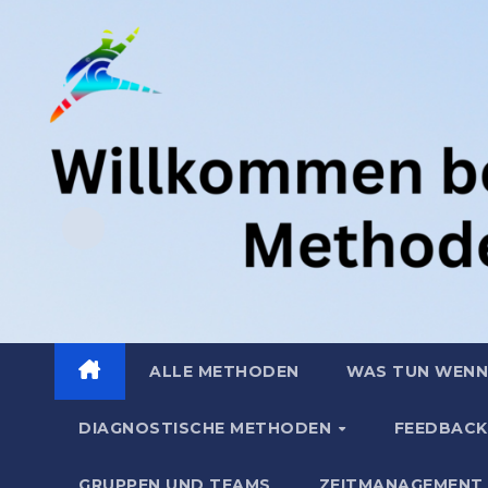
Zum
.
Inhalt
springen
ALLE METHODEN
WAS TUN WENN
DIAGNOSTISCHE METHODEN
FEEDBACK
GRUPPEN UND TEAMS
ZEITMANAGEMENT