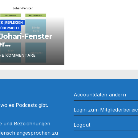
K | REFLEXION
ÜBERSICHT
Johari-Fenster
er
zessbegleitung
INE KOMMENTARE
Accountdaten ändern
, wo es Podcasts gibt.
Login zum Mitgliederberei
ffe und Bezeichnungen
Logout
ls Mensch angesprochen zu