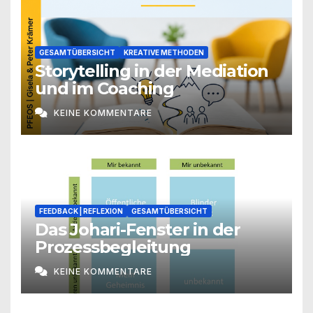
GESAMTÜBERSICHT
KREATIVE METHODEN
Storytelling in der Mediation
und im Coaching
KEINE KOMMENTARE
FEEDBACK | REFLEXION
GESAMTÜBERSICHT
Das Johari-Fenster in der
Prozessbegleitung
KEINE KOMMENTARE