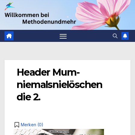
Zum
.
Inhalt
springen
Header Mum-
niemalsnielöschen
die 2.
Merken (
0
)