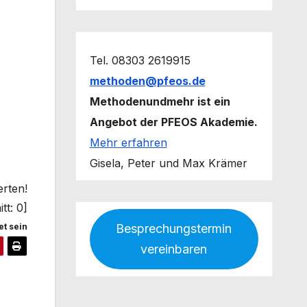
Tel. 08303 2619915
methoden@pfeos.de
Methodenundmehr ist ein
Angebot der PFEOS Akademie.
Mehr erfahren
Gisela, Peter und Max Krämer
erten!
tt:
0
]
t sein
Besprechungstermin
vereinbaren