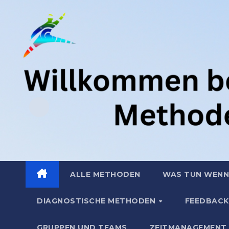
Zum
.
Inhalt
springen
ALLE METHODEN
WAS TUN WENN
DIAGNOSTISCHE METHODEN
FEEDBACK
GRUPPEN UND TEAMS
ZEITMANAGEMENT