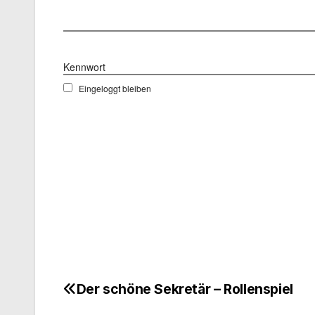
Benutzername
Kennwort
Eingeloggt bleiben
Der schöne Sekretär – Rollenspiel
Beitragsnavigation