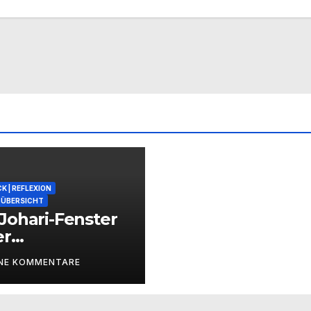
K | REFLEXION
ÜBERSICHT
Johari-Fenster
er
zessbegleitung
INE KOMMENTARE