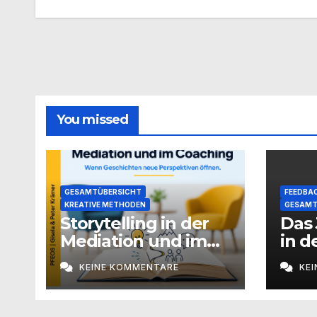
You missed
GESAMTÜBERSICHT
FEEDBAC
KREATIVE METHODEN
GESAMT
Storytelling in der
Das 
Mediation und im
in d
Coaching
Pro
KEINE KOMMENTARE
KE