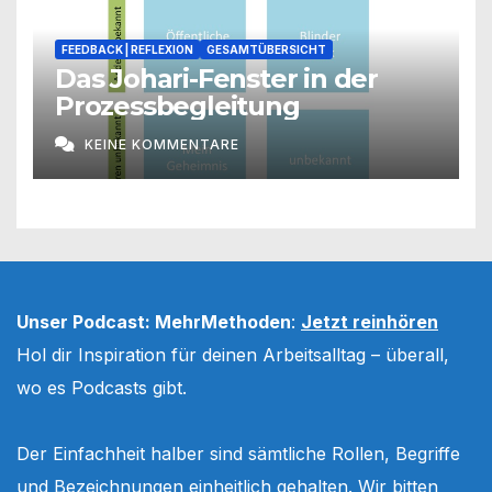
FEEDBACK | REFLEXION
GESAMTÜBERSICHT
Das Johari-Fenster in der
Prozessbegleitung
KEINE KOMMENTARE
Unser Podcast: MehrMethoden
:
Jetzt reinhören
Hol dir Inspiration für deinen Arbeitsalltag – überall,
wo es Podcasts gibt.
Der Einfachheit halber sind sämtliche Rollen, Begriffe
und Bezeichnungen einheitlich gehalten. Wir bitten