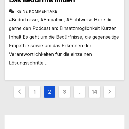
Das Bedürfnis finden
KEINE KOMMENTARE
#Bedürfnisse, #Empathie, #Sichtweise Höre dir
gerne den Podcast an: Einsatzmöglichkeit Kurzer
Inhalt Es geht um die Bedürfnisse, die gegenseitige
Empathie sowie um das Erkennen der
Verantwortlichkeiten für die einzelnen
Lösungsschritte…
Seitennummerierung
1
2
3
…
14
der
Beiträge