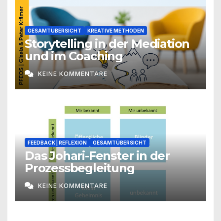
GESAMTÜBERSICHT
KREATIVE METHODEN
Storytelling in der Mediation
und im Coaching
KEINE KOMMENTARE
FEEDBACK | REFLEXION
GESAMTÜBERSICHT
Das Johari-Fenster in der
Prozessbegleitung
KEINE KOMMENTARE