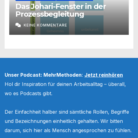
Das Johari-Fenster in der
Prozessbegleitung
KEINE KOMMENTARE
Unser Podcast: MehrMethoden
:
Jetzt reinhören
Hol dir Inspiration für deinen Arbeitsalltag – überall,
wo es Podcasts gibt.
Der Einfachheit halber sind sämtliche Rollen, Begriffe
und Bezeichnungen einheitlich gehalten. Wir bitten
darum, sich hier als Mensch angesprochen zu fühlen.