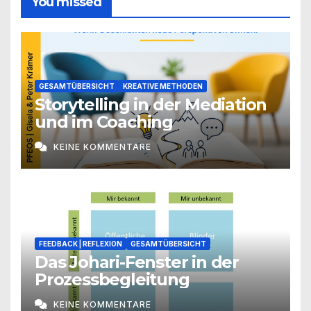
You missed
GESAMTÜBERSICHT
KREATIVE METHODEN
Storytelling in der Mediation
und im Coaching
KEINE KOMMENTARE
FEEDBACK | REFLEXION
GESAMTÜBERSICHT
Das Johari-Fenster in der
Prozessbegleitung
KEINE KOMMENTARE