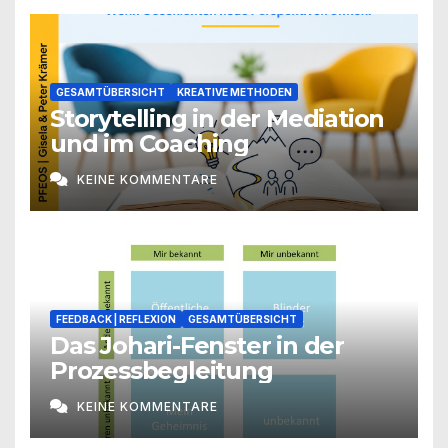
GESAMTÜBERSICHT
KREATIVE METHODEN
Storytelling in der Mediation
und im Coaching
KEINE KOMMENTARE
FEEDBACK | REFLEXION
GESAMTÜBERSICHT
Das Johari-Fenster in der
Prozessbegleitung
KEINE KOMMENTARE