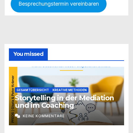
Besprechungstermin vereinbaren
You missed
GESAMTÜBERSICHT
KREATIVE METHODEN
Storytelling in der Mediation
und im Coaching
KEINE KOMMENTARE