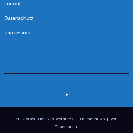
Logout
Datenschutz
Impressum
.
Stolz präsentiert von WordPress
|
Theme:
Newsup
von
Themeansar