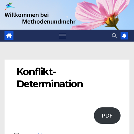
Zum
.
Inhalt
springen
Konflikt-
Determination
PDF