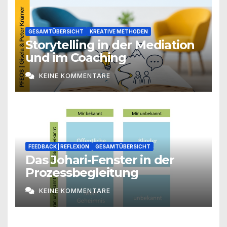
GESAMTÜBERSICHT
KREATIVE METHODEN
Storytelling in der Mediation
und im Coaching
KEINE KOMMENTARE
FEEDBACK | REFLEXION
GESAMTÜBERSICHT
Das Johari-Fenster in der
Prozessbegleitung
KEINE KOMMENTARE