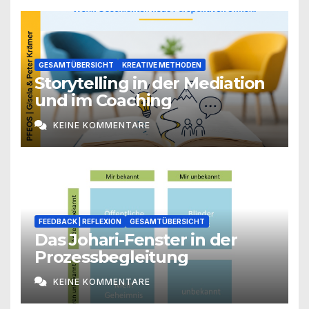
GESAMTÜBERSICHT
KREATIVE METHODEN
Storytelling in der Mediation
und im Coaching
KEINE KOMMENTARE
FEEDBACK | REFLEXION
GESAMTÜBERSICHT
Das Johari-Fenster in der
Prozessbegleitung
KEINE KOMMENTARE