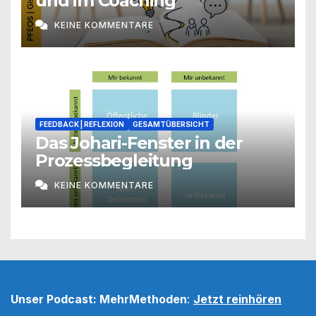
und im Coaching
KEINE KOMMENTARE
FEEDBACK | REFLEXION
GESAMTÜBERSICHT
Das Johari-Fenster in der
Prozessbegleitung
KEINE KOMMENTARE
Unser Podcast: MehrMethoden
:
Jetzt reinhören