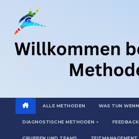
Zum
.
Inhalt
springen
ALLE METHODEN
WAS TUN WENN
DIAGNOSTISCHE METHODEN
FEEDBACK
GRUPPEN UND TEAMS
ZEITMANAGEMENT