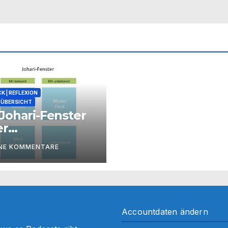
K | REFLEXION
ÜBERSICHT
Johari-Fenster
er
zessbegleitung
INE KOMMENTARE
Accountdaten ändern