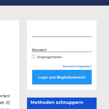
Benutzername
Kennwort
Eingeloggt bleiben
Kennwort vergessen?
erten!
Methoden schnuppern
tt:
0
]