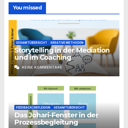
You missed
GESAMTÜBERSICHT
KREATIVE METHODEN
Storytelling in der Mediation
und im Coaching
KEINE KOMMENTARE
FEEDBACK | REFLEXION
GESAMTÜBERSICHT
Das Johari-Fenster in der
Prozessbegleitung