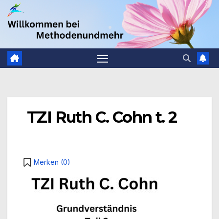
Zum
.
Inhalt
springen
TZI Ruth C. Cohn t. 2
Merken (
0
)