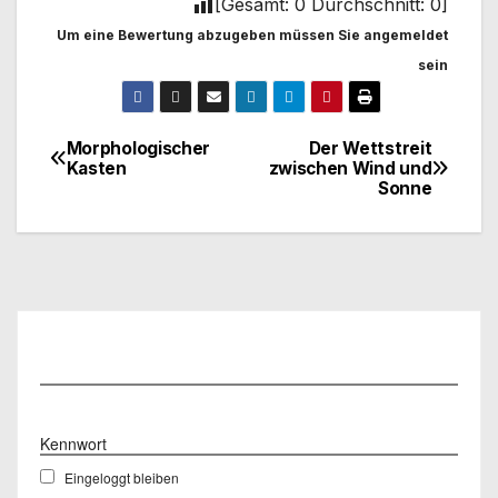
[Gesamt:
0
Durchschnitt:
0
]
Um eine Bewertung abzugeben müssen Sie angemeldet
sein
Morphologischer
Der Wettstreit
Beitragsnavigation
Kasten
zwischen Wind und
Sonne
Benutzername
Kennwort
Eingeloggt bleiben