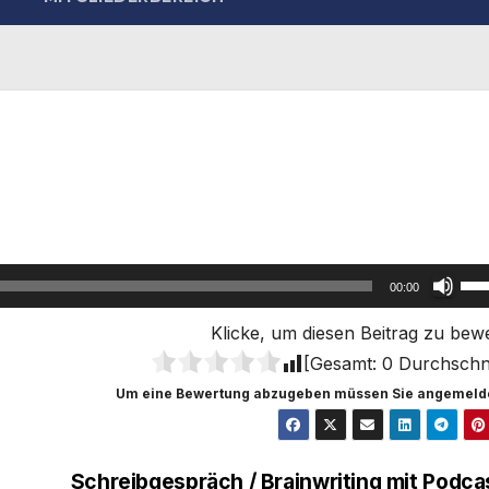
Pfei
00:00
Hoc
Klicke, um diesen Beitrag zu bew
ben
[Gesamt:
0
Durchschni
um
Um eine Bewertung abzugeben müssen Sie angemelde
die
Lau
zu
Schreibgespräch / Brainwriting mit Podca
reg