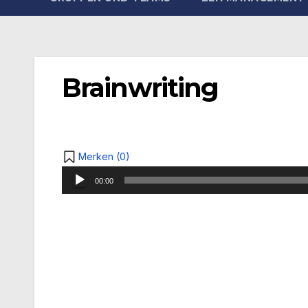
Brainwriting
Merken (
0
)
Audio-
00:00
Player