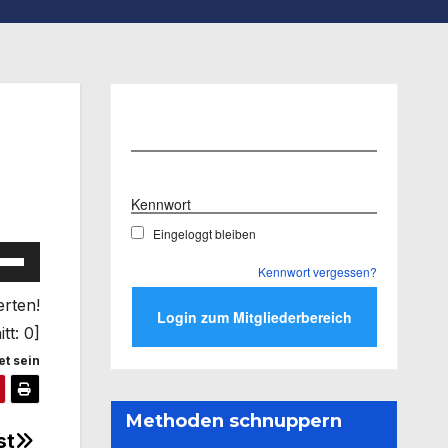
Benutzername
Kennwort
Eingeloggt bleiben
ltasten
Kennwort vergessen?
h/Runter
erten!
utzen,
tt:
0
]
t sein
tstärke
Methoden schnuppern
st
eln.