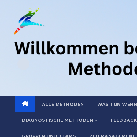
Zum
.
Inhalt
springen
ALLE METHODEN
WAS TUN WENN
DIAGNOSTISCHE METHODEN
FEEDBACK
GRUPPEN UND TEAMS
ZEITMANAGEMENT