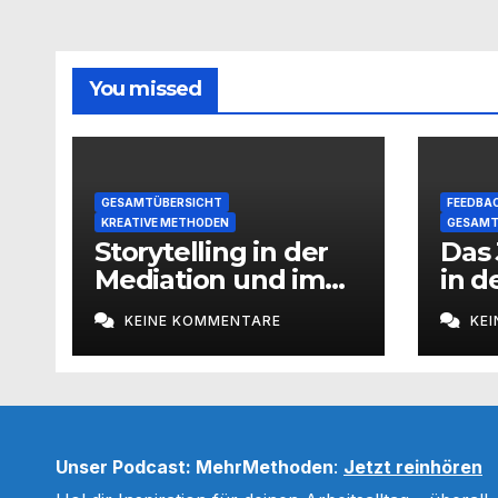
You missed
GESAMTÜBERSICHT
FEEDBAC
KREATIVE METHODEN
GESAMT
Storytelling in der
Das 
Mediation und im
in d
Coaching
Pro
KEINE KOMMENTARE
KE
Unser Podcast: MehrMethoden
:
Jetzt reinhören