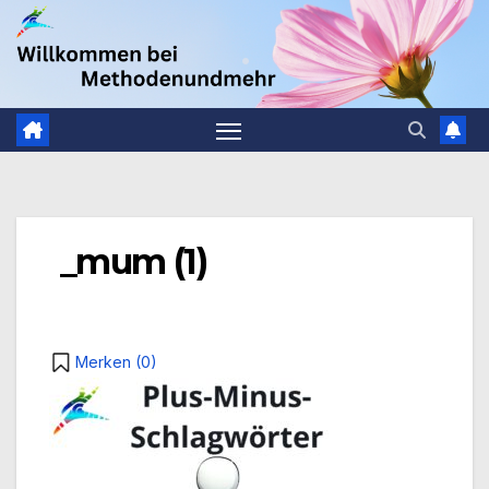
Zum
.
Inhalt
springen
_mum (1)
Merken (
0
)