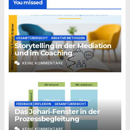
You missed
GESAMTÜBERSICHT
KREATIVE METHODEN
Storytelling in der Mediation
und im Coaching
KEINE KOMMENTARE
FEEDBACK | REFLEXION
GESAMTÜBERSICHT
Das Johari-Fenster in der
Prozessbegleitung
KEINE KOMMENTARE