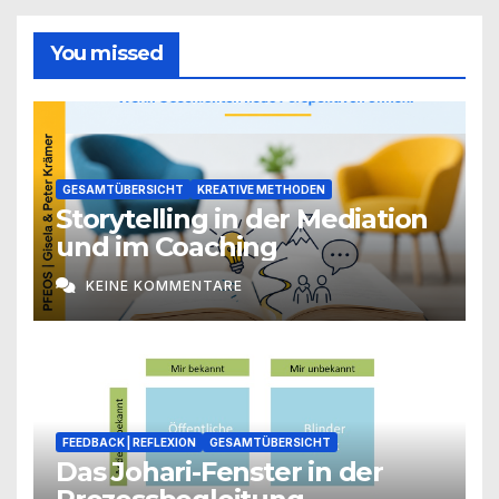
You missed
GESAMTÜBERSICHT
KREATIVE METHODEN
Storytelling in der Mediation
und im Coaching
KEINE KOMMENTARE
FEEDBACK | REFLEXION
GESAMTÜBERSICHT
Das Johari-Fenster in der