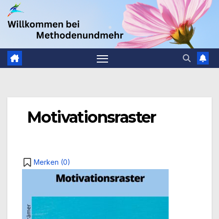
Zum
.
Inhalt
springen
Motivationsraster
Merken (
0
)