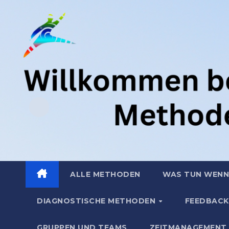
Zum
.
Inhalt
springen
ALLE METHODEN
WAS TUN WENN
DIAGNOSTISCHE METHODEN
FEEDBACK
GRUPPEN UND TEAMS
ZEITMANAGEMENT