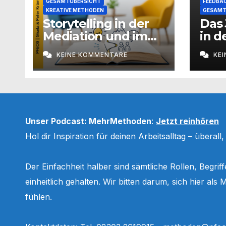
GESAMTÜBERSICHT
FEEDBAC
KREATIVE METHODEN
GESAMT
Storytelling in der
Das 
Mediation und im
in d
Coaching
Pro
KEINE KOMMENTARE
KE
Unser Podcast: MehrMethoden
:
Jetzt reinhören
Hol dir Inspiration für deinen Arbeitsalltag – überall
Der Einfachheit halber sind sämtliche Rollen, Begri
einheitlich gehalten. Wir bitten darum, sich hier a
fühlen.