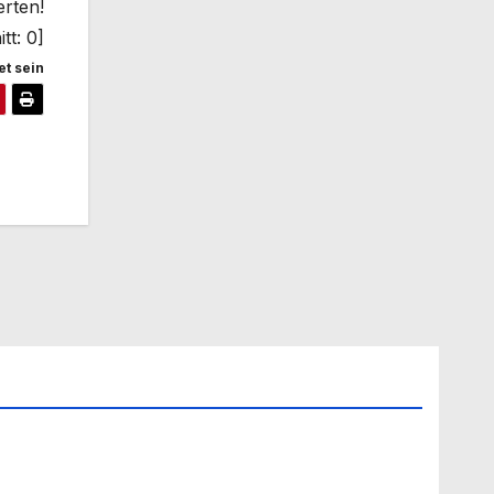
erten!
tt:
0
]
t sein