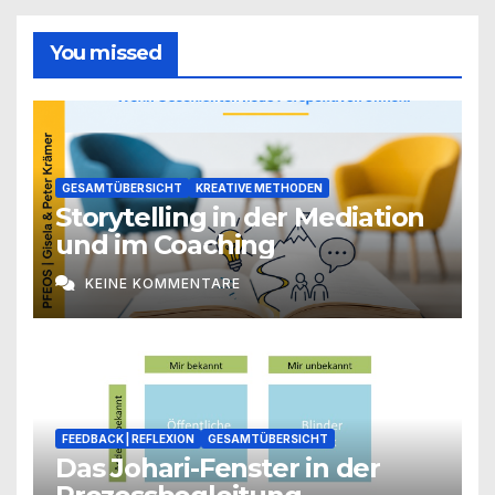
You missed
GESAMTÜBERSICHT
KREATIVE METHODEN
Storytelling in der Mediation
und im Coaching
KEINE KOMMENTARE
FEEDBACK | REFLEXION
GESAMTÜBERSICHT
Das Johari-Fenster in der