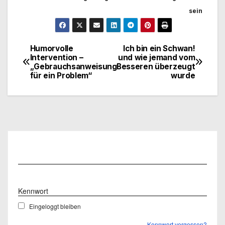
sein
Humorvolle
Ich bin ein Schwan!
Beitragsnavigation
Intervention –
und wie jemand vom
„Gebrauchsanweisung
Besseren überzeugt
für ein Problem“
wurde
Benutzername
Kennwort
Eingeloggt bleiben
Kennwort vergessen?