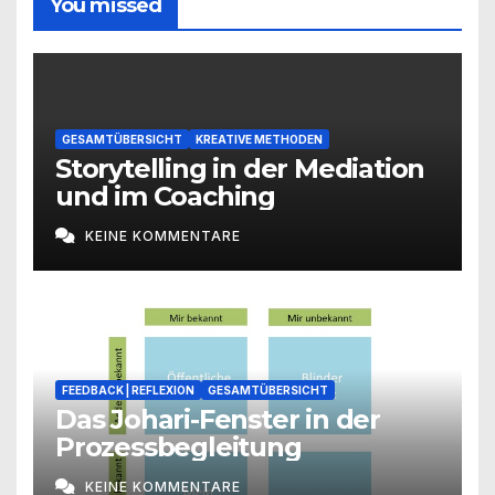
You missed
GESAMTÜBERSICHT
KREATIVE METHODEN
Storytelling in der Mediation
und im Coaching
KEINE KOMMENTARE
FEEDBACK | REFLEXION
GESAMTÜBERSICHT
Das Johari-Fenster in der
Prozessbegleitung
KEINE KOMMENTARE