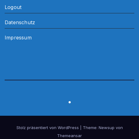
Logout
Datenschutz
Impressum
.
Stolz präsentiert von WordPress
|
Theme:
Newsup
von
Themeansar