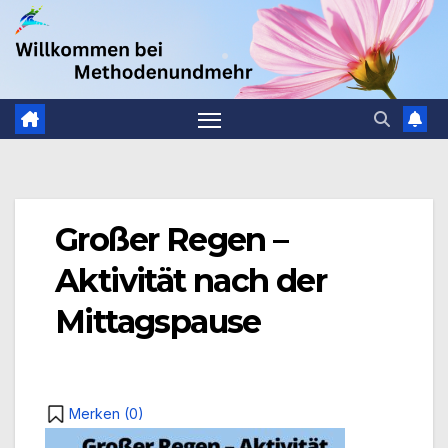
Zum
.
Inhalt
springen
Großer Regen –
Aktivität nach der
Mittagspause
Merken (
0
)