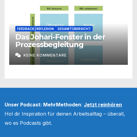
FEEDBACK | REFLEXION
GESAMTÜBERSICHT
Das Johari-Fenster in der
Prozessbegleitung
KEINE KOMMENTARE
Unser Podcast: MehrMethoden
:
Jetzt reinhören
Hol dir Inspiration für deinen Arbeitsalltag – überall,
wo es Podcasts gibt.