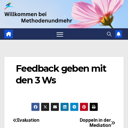
Zum
.
Inhalt
springen
Feedback geben mit
den 3 Ws
Evaluation
Doppeln in der
Beitragsnavigation
Mediation