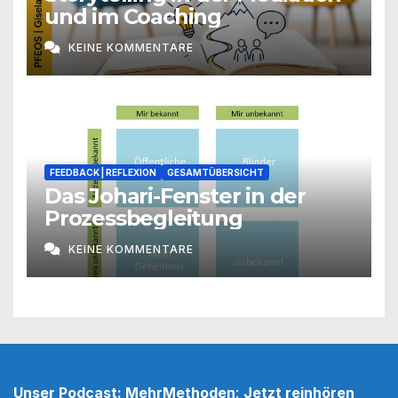
und im Coaching
KEINE KOMMENTARE
FEEDBACK | REFLEXION
GESAMTÜBERSICHT
Das Johari-Fenster in der
Prozessbegleitung
KEINE KOMMENTARE
Unser Podcast: MehrMethoden
:
Jetzt reinhören