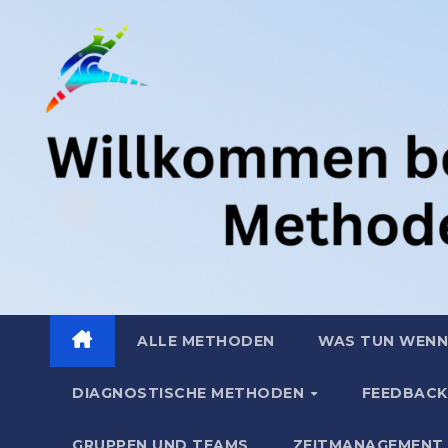
Zum
.
Inhalt
springen
ALLE METHODEN
WAS TUN WENN
DIAGNOSTISCHE METHODEN
FEEDBACK
GRUPPEN UND TEAMS
ZEITMANAGEMENT