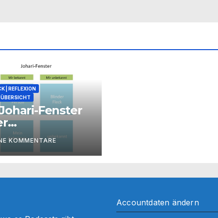
K | REFLEXION
ÜBERSICHT
Johari-Fenster
er
zessbegleitung
INE KOMMENTARE
Accountdaten ändern