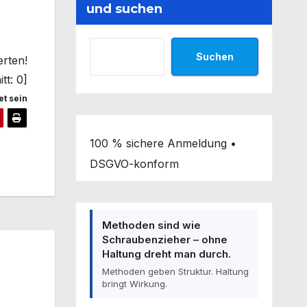
und suchen
Suchen
erten!
tt:
0
]
t sein
100 % sichere Anmeldung •
DSGVO-konform
Methoden sind wie
Schraubenzieher – ohne
Haltung dreht man durch.
Methoden geben Struktur. Haltung
bringt Wirkung.