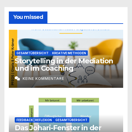
You missed
GESAMTÜBERSICHT
KREATIVE METHODEN
Storytelling in der Mediation
und im Coaching
KEINE KOMMENTARE
FEEDBACK | REFLEXION
GESAMTÜBERSICHT
Das Johari-Fenster in der