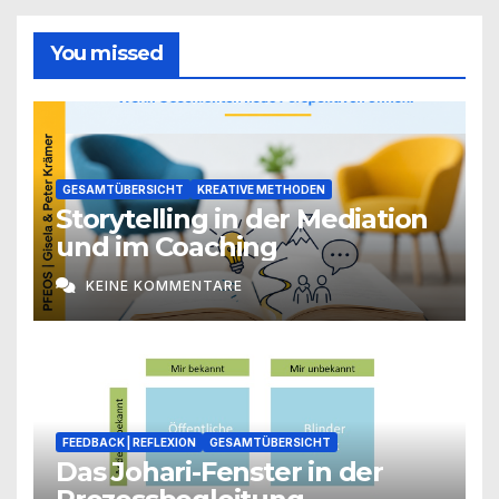
You missed
GESAMTÜBERSICHT
KREATIVE METHODEN
Storytelling in der Mediation
und im Coaching
KEINE KOMMENTARE
FEEDBACK | REFLEXION
GESAMTÜBERSICHT
Das Johari-Fenster in der