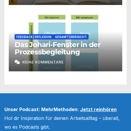
FEEDBACK | REFLEXION
GESAMTÜBERSICHT
Das Johari-Fenster in der
Prozessbegleitung
KEINE KOMMENTARE
Unser Podcast: MehrMethoden
:
Jetzt reinhören
Hol dir Inspiration für deinen Arbeitsalltag – überall,
wo es Podcasts gibt.