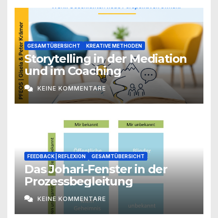
GESAMTÜBERSICHT
KREATIVE METHODEN
Storytelling in der Mediation
und im Coaching
KEINE KOMMENTARE
FEEDBACK | REFLEXION
GESAMTÜBERSICHT
Das Johari-Fenster in der
Prozessbegleitung
KEINE KOMMENTARE