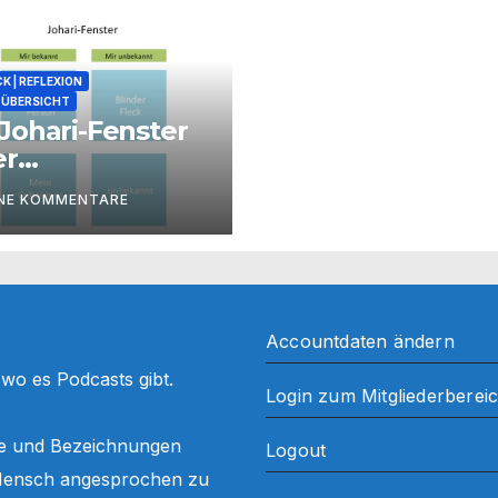
K | REFLEXION
ÜBERSICHT
Johari-Fenster
er
zessbegleitung
INE KOMMENTARE
Accountdaten ändern
, wo es Podcasts gibt.
Login zum Mitgliederberei
ffe und Bezeichnungen
Logout
ls Mensch angesprochen zu