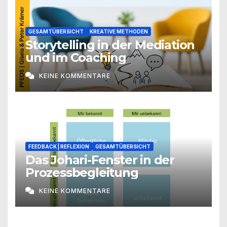
GESAMTÜBERSICHT
KREATIVE METHODEN
Storytelling in der Mediation
und im Coaching
KEINE KOMMENTARE
FEEDBACK | REFLEXION
GESAMTÜBERSICHT
Das Johari-Fenster in der
Prozessbegleitung
KEINE KOMMENTARE