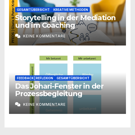
GESAMTÜBERSICHT
KREATIVE METHODEN
Storytelling in der Mediation
und im Coaching
KEINE KOMMENTARE
FEEDBACK | REFLEXION
GESAMTÜBERSICHT
Das Johari-Fenster in der
Prozessbegleitung
KEINE KOMMENTARE