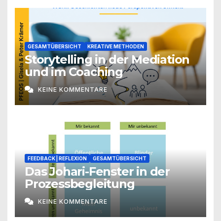
GESAMTÜBERSICHT
KREATIVE METHODEN
Storytelling in der Mediation
und im Coaching
KEINE KOMMENTARE
FEEDBACK | REFLEXION
GESAMTÜBERSICHT
Das Johari-Fenster in der
Prozessbegleitung
KEINE KOMMENTARE