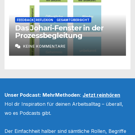
FEEDBACK | REFLEXION
GESAMTÜBERSICHT
Das Johari-Fenster in der
Prozessbegleitung
KEINE KOMMENTARE
Unser Podcast: MehrMethoden
:
Jetzt reinhören
Hol dir Inspiration für deinen Arbeitsalltag – überall,
wo es Podcasts gibt.
Der Einfachheit halber sind sämtliche Rollen, Begriffe