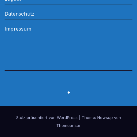
Datenschutz
Impressum
.
Stolz präsentiert von WordPress
|
Theme:
Newsup
von
Themeansar