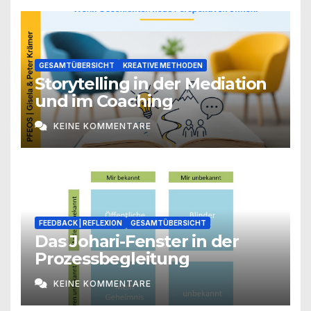
GESAMTÜBERSICHT
KREATIVE METHODEN
Storytelling in der Mediation
und im Coaching
KEINE KOMMENTARE
FEEDBACK | REFLEXION
GESAMTÜBERSICHT
Das Johari-Fenster in der
Prozessbegleitung
KEINE KOMMENTARE