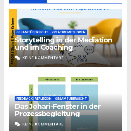
GESAMTÜBERSICHT
KREATIVE METHODEN
Storytelling in der Mediation
und im Coaching
KEINE KOMMENTARE
FEEDBACK | REFLEXION
GESAMTÜBERSICHT
Das Johari-Fenster in der
Prozessbegleitung
KEINE KOMMENTARE