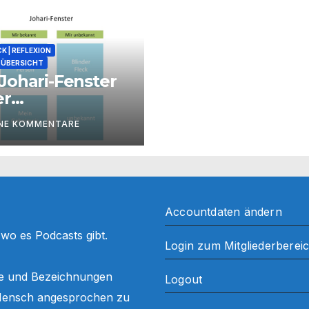
K | REFLEXION
ÜBERSICHT
Johari-Fenster
er
zessbegleitung
INE KOMMENTARE
Accountdaten ändern
, wo es Podcasts gibt.
Login zum Mitgliederberei
ffe und Bezeichnungen
Logout
ls Mensch angesprochen zu