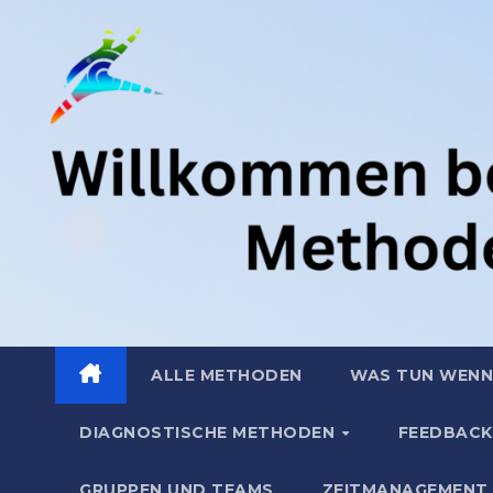
Zum
.
Inhalt
springen
ALLE METHODEN
WAS TUN WENN
DIAGNOSTISCHE METHODEN
FEEDBACK
GRUPPEN UND TEAMS
ZEITMANAGEMENT