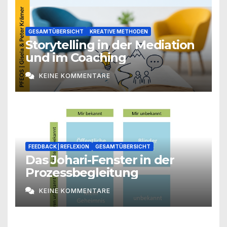
GESAMTÜBERSICHT
KREATIVE METHODEN
Storytelling in der Mediation
und im Coaching
KEINE KOMMENTARE
FEEDBACK | REFLEXION
GESAMTÜBERSICHT
Das Johari-Fenster in der
Prozessbegleitung
KEINE KOMMENTARE