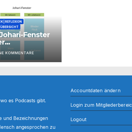
K | REFLEXION
ÜBERSICHT
Johari-Fenster
er
zessbegleitung
INE KOMMENTARE
Accountdaten ändern
, wo es Podcasts gibt.
Login zum Mitgliederberei
ffe und Bezeichnungen
Logout
ls Mensch angesprochen zu