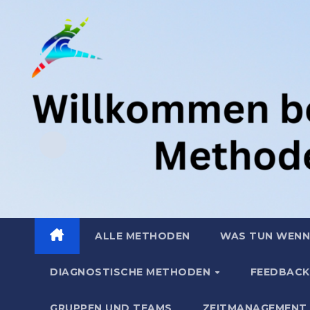
Zum
.
Inhalt
springen
ALLE METHODEN
WAS TUN WENN
DIAGNOSTISCHE METHODEN
FEEDBACK
GRUPPEN UND TEAMS
ZEITMANAGEMENT