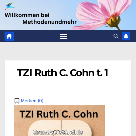
Zum
.
Inhalt
springen
TZI Ruth C. Cohn t. 1
Merken (
0
)