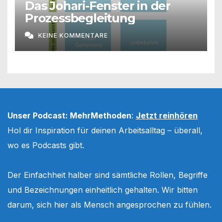
Das Johari-Fenster in der
Prozessbegleitung
KEINE KOMMENTARE
Unser Podcast: MehrMethoden
:
Jetzt reinhören
Hol dir Inspiration für deinen Arbeitsalltag – überall,
wo es Podcasts gibt.
Der Einfachheit halber sind sämtliche Rollen, Begriffe
und Bezeichnungen einheitlich gehalten. Wir bitten
darum, sich hier als Mensch angesprochen zu fühlen.