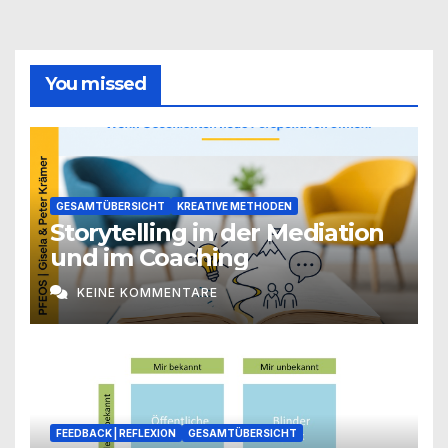
You missed
GESAMTÜBERSICHT
KREATIVE METHODEN
Storytelling in der Mediation
und im Coaching
KEINE KOMMENTARE
FEEDBACK | REFLEXION
GESAMTÜBERSICHT