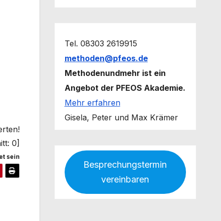
Tel. 08303 2619915
methoden@pfeos.de
Methodenundmehr ist ein
Angebot der PFEOS Akademie.
Mehr erfahren
Gisela, Peter und Max Krämer
erten!
tt:
0
]
t sein
Besprechungstermin
vereinbaren