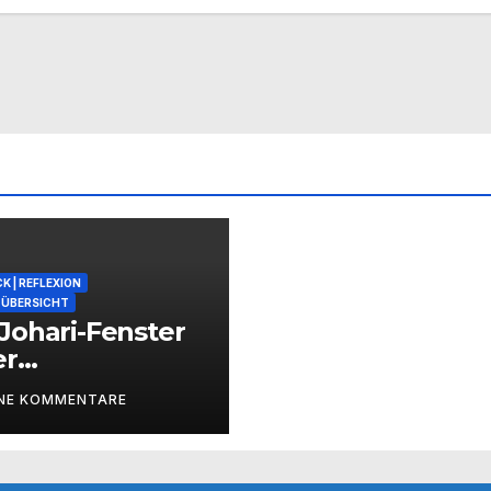
K | REFLEXION
ÜBERSICHT
Johari-Fenster
er
zessbegleitung
INE KOMMENTARE