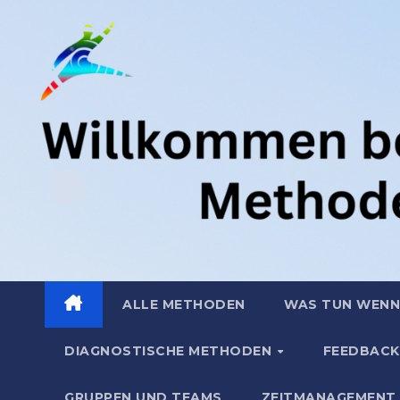
Zum
.
Inhalt
springen
ALLE METHODEN
WAS TUN WENN
DIAGNOSTISCHE METHODEN
FEEDBACK
GRUPPEN UND TEAMS
ZEITMANAGEMENT