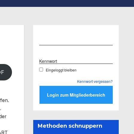
Benutzername
Kennwort
Eingeloggt bleiben
DF
Kennwort vergessen?
fen.
.
der
Methoden schnuppern
MART