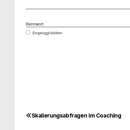
Benutzername
Kennwort
Eingeloggt bleiben
Skalierungsabfragen im Coaching
Beitragsnavigation