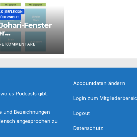
K | REFLEXION
ÜBERSICHT
Johari-Fenster
er
zessbegleitung
INE KOMMENTARE
Accountdaten ändern
, wo es Podcasts gibt.
Login zum Mitgliederberei
ffe und Bezeichnungen
Logout
ls Mensch angesprochen zu
Datenschutz