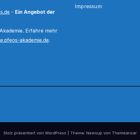
Impressum
s.de
-
Ein Angebot der
 Akademie. Erfahre mehr
.pfeos-akademie.de
.
Stolz präsentiert von WordPress
|
Theme:
Newsup
von
Themeansar