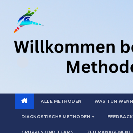
Zum
.
Inhalt
springen
ALLE METHODEN
WAS TUN WENN
DIAGNOSTISCHE METHODEN
FEEDBACK
GRUPPEN UND TEAMS
ZEITMANAGEMENT