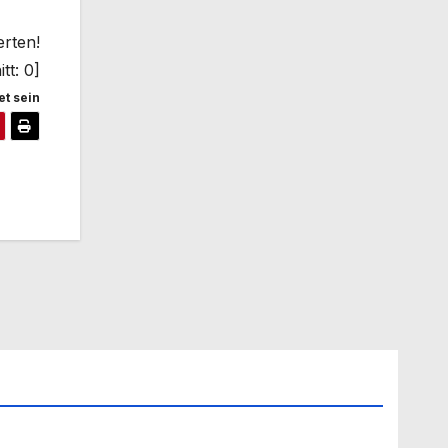
erten!
tt:
0
]
t sein