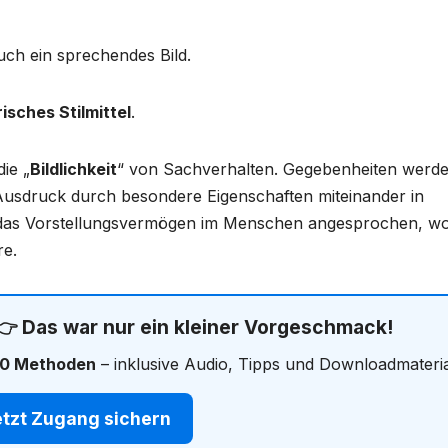
ch ein sprechendes Bild.
isches Stilmittel
.
die „
Bildlichkeit
“ von Sachverhalten. Gegebenheiten werd
nd Ausdruck durch besondere Eigenschaften miteinander in
t das Vorstellungsvermögen im Menschen angesprochen, wo
re.
 👉 Das war nur ein kleiner Vorgeschmack!
0 Methoden
– inklusive Audio, Tipps und Downloadmateria
etzt Zugang sichern