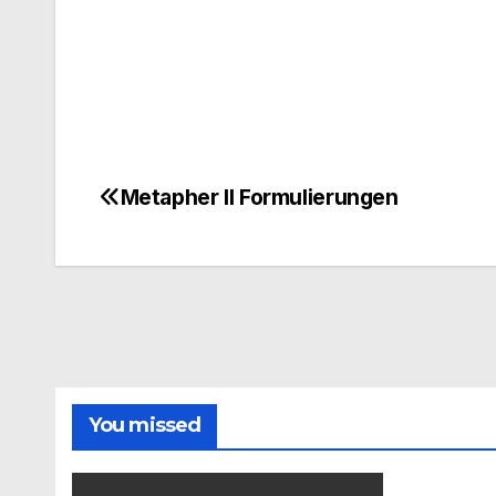
Metapher II Formulierungen
Beitragsnavigation
You missed