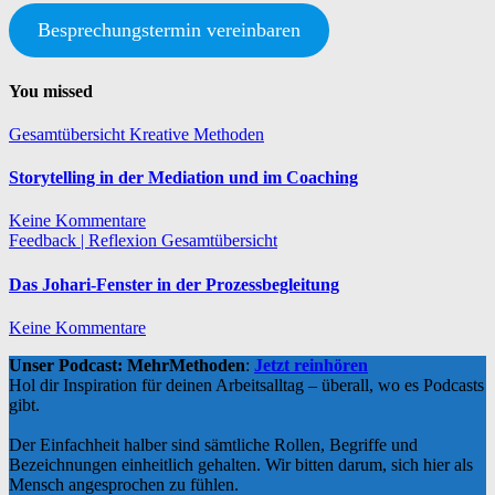
Besprechungstermin vereinbaren
You missed
Gesamtübersicht
Kreative Methoden
Storytelling in der Mediation und im Coaching
Keine Kommentare
Feedback | Reflexion
Gesamtübersicht
Das Johari-Fenster in der Prozessbegleitung
Keine Kommentare
Unser Podcast: MehrMethoden
:
Jetzt reinhören
Hol dir Inspiration für deinen Arbeitsalltag – überall, wo es Podcasts
gibt.
Der Einfachheit halber sind sämtliche Rollen, Begriffe und
Bezeichnungen einheitlich gehalten. Wir bitten darum, sich hier als
Mensch angesprochen zu fühlen.