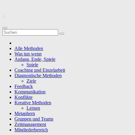
Zum
.
Inhalt
springen
Alle Methoden
Was tun wenn
Anfang, Ende, Spiele
Spiele
Coaching und Einzelarbeit
Diagnostische Methoden
Ziele
Feedback
Kommunikation
Konflikte
Kreative Methoden
Lernen
Metaphern
Gruppen und Teams
Zeitmanagement
Mitgliederbereich