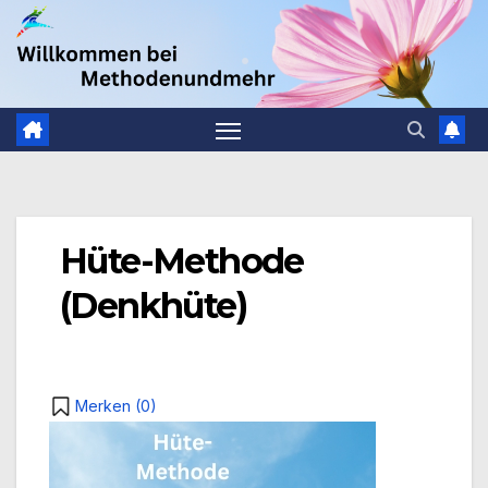
Zum
.
Inhalt
springen
Hüte-Methode
(Denkhüte)
Merken (
0
)