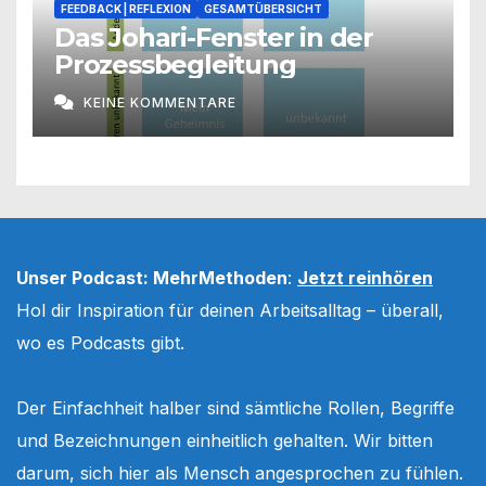
FEEDBACK | REFLEXION
GESAMTÜBERSICHT
Das Johari-Fenster in der
Prozessbegleitung
KEINE KOMMENTARE
Unser Podcast: MehrMethoden
:
Jetzt reinhören
Hol dir Inspiration für deinen Arbeitsalltag – überall,
wo es Podcasts gibt.
Der Einfachheit halber sind sämtliche Rollen, Begriffe
und Bezeichnungen einheitlich gehalten. Wir bitten
darum, sich hier als Mensch angesprochen zu fühlen.