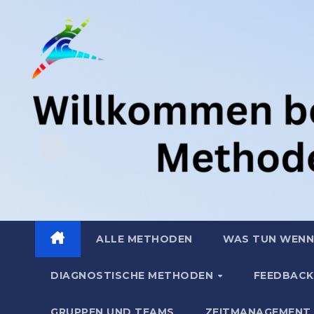
Zum
.
Inhalt
springen
ALLE METHODEN
WAS TUN WENN
DIAGNOSTISCHE METHODEN
FEEDBACK
GRUPPEN UND TEAMS
ZEITMANAGEMENT