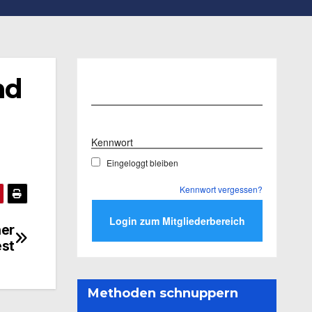
nd
Benutzername
Kennwort
Eingeloggt bleiben
Kennwort vergessen?
her
est
Methoden schnuppern