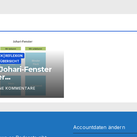
K | REFLEXION
ÜBERSICHT
Johari-Fenster
er
zessbegleitung
INE KOMMENTARE
Accountdaten ändern