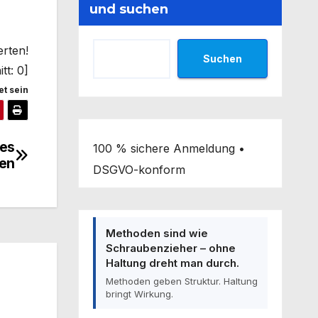
und suchen
erten!
Suchen
tt:
0
]
t sein
aes
100 % sichere Anmeldung •
en
DSGVO-konform
Methoden sind wie
Schraubenzieher – ohne
Haltung dreht man durch.
Methoden geben Struktur. Haltung
bringt Wirkung.