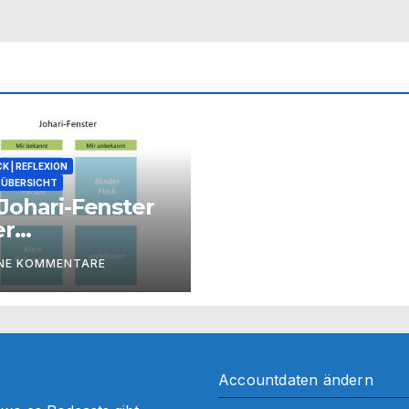
K | REFLEXION
ÜBERSICHT
Johari-Fenster
er
zessbegleitung
INE KOMMENTARE
Accountdaten ändern