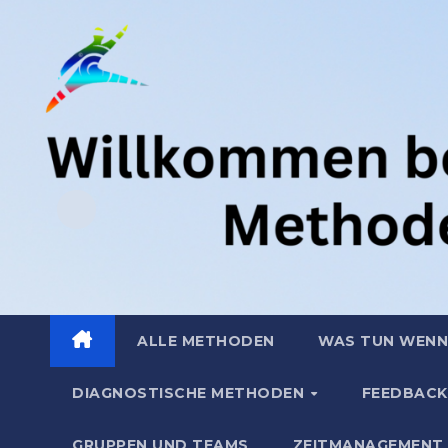
Zum
.
Inhalt
springen
ALLE METHODEN
WAS TUN WENN
DIAGNOSTISCHE METHODEN
FEEDBACK
GRUPPEN UND TEAMS
ZEITMANAGEMENT